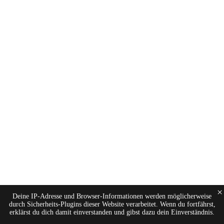
×
Deine IP-Adresse und Browser-Informationen werden möglicherweise
durch Sicherheits-Plugins dieser Website verarbeitet. Wenn du fortfährst,
erklärst du dich damit einverstanden und gibst dazu dein Einverständnis.